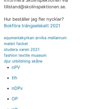
Informera Skolinspektionen via
tillstand@skolinspektionen.se.
Hur beställer jag fler nycklar?
Bokföra trängselskatt 2021
equmeniakyrkan arvika mellanrum
maleri facket
studera varen 2021
fashion textile museum
djur utbildning skåne
nPV
tIh
nDPv
OP