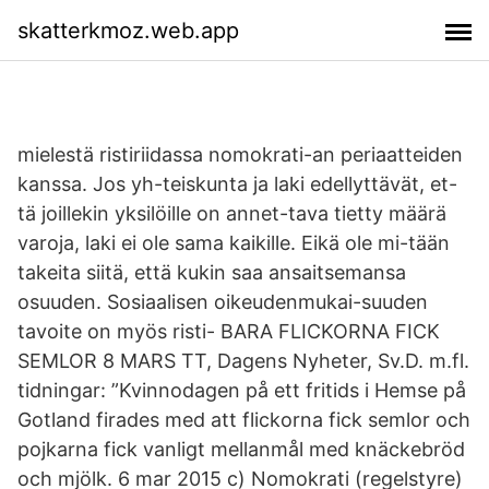
skatterkmoz.web.app
mielestä ristiriidassa nomokrati-an periaatteiden
kanssa. Jos yh-teiskunta ja laki edellyttävät, et-
tä joillekin yksilöille on annet-tava tietty määrä
varoja, laki ei ole sama kaikille. Eikä ole mi-tään
takeita siitä, että kukin saa ansaitsemansa
osuuden. Sosiaalisen oikeudenmukai-suuden
tavoite on myös risti- BARA FLICKORNA FICK
SEMLOR 8 MARS TT, Dagens Nyheter, Sv.D. m.fl.
tidningar: ”Kvinnodagen på ett fritids i Hemse på
Gotland firades med att flickorna fick semlor och
pojkarna fick vanligt mellanmål med knäckebröd
och mjölk. 6 mar 2015 c) Nomokrati (regelstyre)