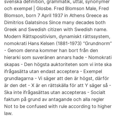
svenska definition, grammatik, uttal, synonymer
och exempel | Glosbe. Fred Blomson Male, Fred
Blomson, born 7 April 1937 in Athens Greece as
Dimitrios Galatsinos Since many decades both
Greek and Swedish citizen with Swedish name.
Modern Rättspositivism, dynamiskt rättssystem,
nomokrati Hans Kelsen (1881-1973) “Grundnorm”
- Genom denna kommer han bort från den
hierarki som suveränen annars hade - Nomokrati
skapas - Den högsta auktoriteten som vi inte ska
ifrågasätta utan endast acceptera - Exempel
grundlagarna - Vi säger att den är högst, därför
är den det - X är en rättskälla för att Y säger så -
Ska inte ifrågasättas utan accepteras - Socialt
faktum på grund av antagande och alla regler
Not to be confused with rule according to higher
law.