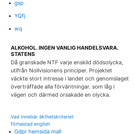
gsp
YQfj
wq
ALKOHOL. INGEN VANLIG HANDELSVARA.
STATENS
Då granskade NTF varje enskild dödsolycka,
utifrån Nollvisionens principer. Projektet
väckte stort intresse i landet och genomslaget
överträffade alla förväntningar. som låg i
vägen och därmed orsakade en olycka.
Vad innebär äkthetskriteriet
förhastad english
Gdpr hemsida mall