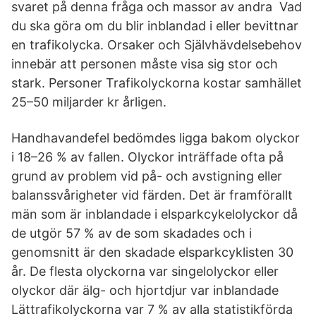
svaret på denna fråga och massor av andra Vad
du ska göra om du blir inblandad i eller bevittnar
en trafikolycka. Orsaker och Självhävdelsebehov
innebär att personen måste visa sig stor och
stark. Personer Trafikolyckorna kostar samhället
25–50 miljarder kr årligen.
Handhavandefel bedömdes ligga bakom olyckor
i 18–26 % av fallen. Olyckor inträffade ofta på
grund av problem vid på- och avstigning eller
balanssvårigheter vid färden. Det är framförallt
män som är inblandade i elsparkcykelolyckor då
de utgör 57 % av de som skadades och i
genomsnitt är den skadade elsparkcyklisten 30
år. De flesta olyckorna var singelolyckor eller
olyckor där älg- och hjortdjur var inblandade
Lättrafikolyckorna var 7 % av alla statistikförda