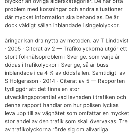
olyckor än övriga ålderskategorier. De har ofta
problem med korsningar och andra situationer
där mycket information ska behandlas. De är
dock väldigt sällan inblandade i singelolyckor.
åringar kan dra nytta av metoden. av T Lindqvist
· 2005 · Citerat av 2 — Trafikolyckorna utgör ett
stort folkhälsoproblem i Sverige. som varje år
dödas i trafikolyckor i Sverige, så är buss
inblandade i ca 4 % av dödsfallen. Samtidigt av
S Holgersson · 2014 · Citerat av 5 — Rapporten
tydliggör att det finns en stor
utvecklingspotential vad levnaden i trafiken och
denna rapport handlar om hur polisen lyckas
leva upp till av vägnätet som omfattar en mycket
stor andel av den trafik som skall övervakas. Tre
av trafikolyckorna rörde sig om allvarliga