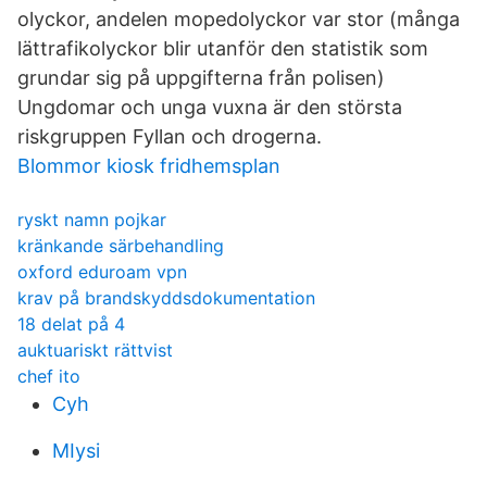
olyckor, andelen mopedolyckor var stor (många
lättrafikolyckor blir utanför den statistik som
grundar sig på uppgifterna från polisen)
Ungdomar och unga vuxna är den största
riskgruppen ⁠Fyllan och drogerna.
Blommor kiosk fridhemsplan
ryskt namn pojkar
kränkande särbehandling
oxford eduroam vpn
krav på brandskyddsdokumentation
18 delat på 4
auktuariskt rättvist
chef ito
Cyh
MIysi