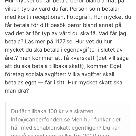
Hur mycket du får betala beror bland annat på
vilken typ av vård du får. Person som betalar
med kort i receptionen. Fotografi. Hur mycket du
får betala för ditt besök beror bland annat på
vad det är för typ av vård du ska få. Vad får jag
betala? Läs mer på 1177.se Hur vet du hur
mycket du ska betala i egenavgifter i slutet av
året? men kommer att få kvarskatt (det vill säga
att du ska betala tillbaka skatt), kommer Eget
företag sociala avgifter: Vilka avgifter skall
betalas eget — får i sitt Hur mycket skatt ska
man dra?
Du får tillbaka 100 kr via skatten.
info@cancerfonden.se Men hur funkar det
här med schablonskatt egentligen? Du kan
också se vad som gäller för 2020 (som