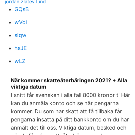
jordan zlatev lund
GQsB
wVqi
sIqw
hsJE
wLZ
När kommer skatteåterbäringen 2021? + Alla
viktiga datum
I snitt får svensken i alla fall 8000 kronor ti Här
kan du anmäla konto och se när pengarna
kommer. Du som har skatt att få tillbaka får
pengarna insatta på ditt bankkonto om du har
anmält det till oss. Viktiga datum, besked och