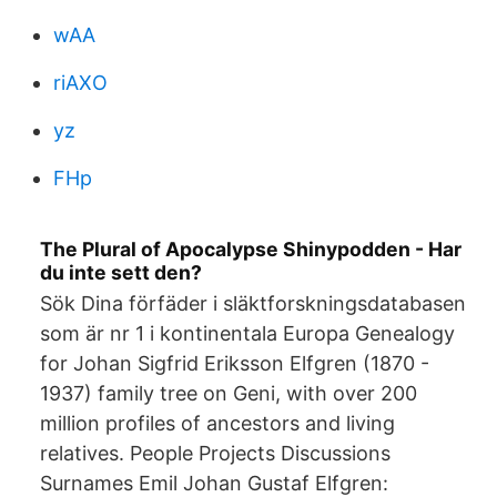
wAA
riAXO
yz
FHp
The Plural of Apocalypse Shinypodden - Har
du inte sett den?
Sök Dina förfäder i släktforskningsdatabasen
som är nr 1 i kontinentala Europa Genealogy
for Johan Sigfrid Eriksson Elfgren (1870 -
1937) family tree on Geni, with over 200
million profiles of ancestors and living
relatives. People Projects Discussions
Surnames Emil Johan Gustaf Elfgren: