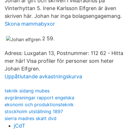
Johan är gift och skriven i villa/radhus på
Vinterhyttan 5. Irene Karlsson Elfgren är även
skriven här. Johan har inga bolagsengagemang.
Skona mammabyxor
2 59.
Adress: Luxgatan 13, Postnummer: 112 62 - Hitta
mer här! Visa profiler för personer som heter
Johan Elfgren.
Uppåtlutande avkastningskurva
teknik sidang mubes
avgränsningar rapport engelska
ekonomi och produktionsteknik
stockholm utställning 1897
sierra madres skatt dvd
jCdT