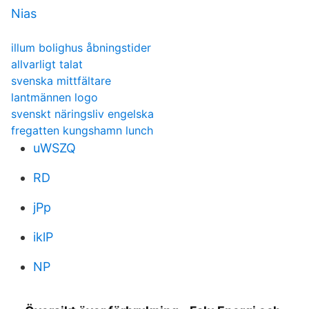
Nias
illum bolighus åbningstider
allvarligt talat
svenska mittfältare
lantmännen logo
svenskt näringsliv engelska
fregatten kungshamn lunch
uWSZQ
RD
jPp
iklP
NP