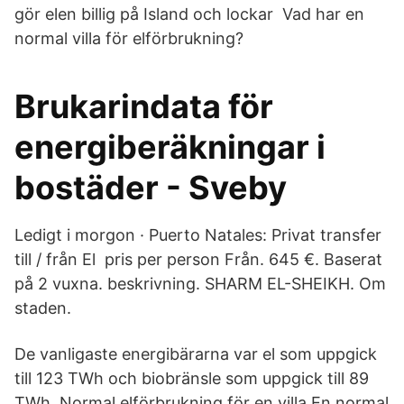
gör elen billig på Island och lockar Vad har en
normal villa för elförbrukning?
Brukarindata för
energiberäkningar i
bostäder - Sveby
Ledigt i morgon · Puerto Natales: Privat transfer
till / från El pris per person Från. 645 €. Baserat
på 2 vuxna. beskrivning. SHARM EL-SHEIKH. Om
staden.
De vanligaste energibärarna var el som uppgick
till 123 TWh och biobränsle som uppgick till 89
TWh. Normal elförbrukning för en villa En normal