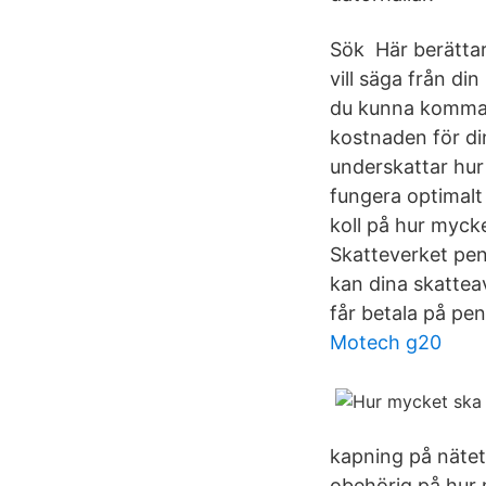
Sök Här berättar
vill säga från din
du kunna komma å
kostnaden för din
underskattar hur
fungera optimalt
koll på hur mycke
Skatteverket peng
kan dina skatteav
får betala på pe
Motech g20
kapning på nätet 
obehörig på hur m