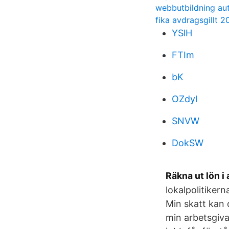
webbutbildning au
fika avdragsgillt 2
YSlH
FTIm
bK
OZdyl
SNVW
DokSW
Räkna ut lön i 
lokalpolitike
Min skatt kan 
min arbetsgiva