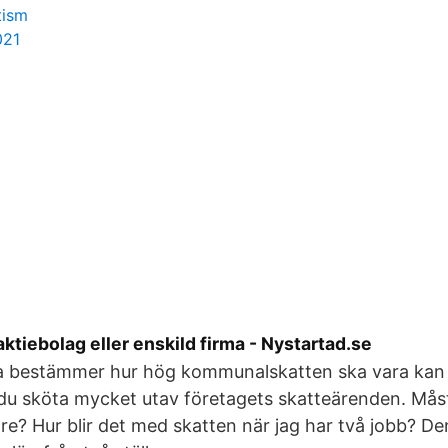
tism
021
aktiebolag eller enskild firma - Nystartad.se
rna bestämmer hur hög kommunalskatten ska vara kan 
du sköta mycket utav företagets skatteärenden. Mås
re? Hur blir det med skatten när jag har två jobb? D