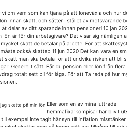
 vi om vem som kan tjäna på att löneväxla och hur de
 lön innan skatt, och sätter i stället av motsvarande be
t delar av ditt sparande innan pensioneri 10 jan 20
 lön är för din arbetsgivare? Det visar sig nämligen at
 mycket skatt de betalar på arbete. För att skattesy
 måste också skatteb 11 jun 2020 Det kan vara en smar
t skatt man ska betala för att undvika risken att bli s
ar. Generellt sätt Får du pension eller lön från flera 
drag totalt sett bli för låga. För att Ta reda på hur 
nsionen.
Eller som en av mina luttrade
hemmafixarkompisar har blivit uts
till exempel inte tagit hänsyn till inflation misstänke
ycket skattar man på lönen sätt har tillgång till priv