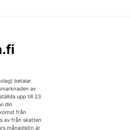
.fi
olag) betalar
tsmarknaden av
ällda upp till 23
vi din
nkomst från
s av från skatten
ars månadslön är