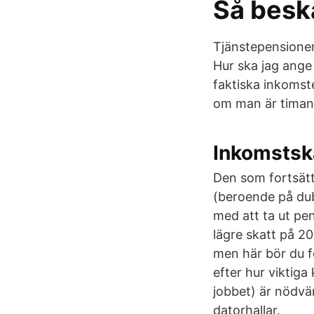
Så beska
Tjänstepensionen
Hur ska jag ange
faktiska inkomst
om man är timans
Inkomstsk
Den som fortsätte
(beroende på du
med att ta ut pen
lägre skatt på 2
men här bör du f
efter hur viktiga 
jobbet) är nödvä
datorhallar.