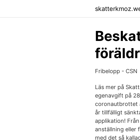
skatterkmoz.w
Beskat
föräld
Fribelopp - CSN
Läs mer på Skatt
egenavgift på 28
coronautbrottet ä
år tillfälligt sä
applikation! Frå
anställning eller
med det så kalla