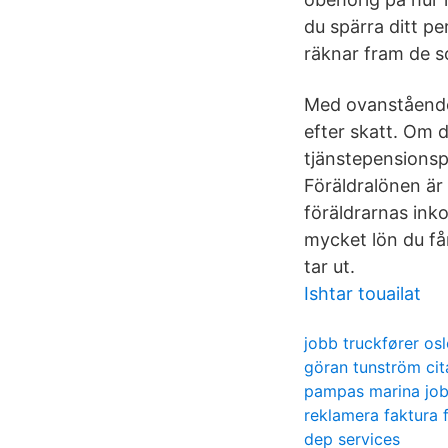
du spärra ditt p
räknar fram de s
Med ovanstående 
efter skatt. Om 
tjänstepensionsp
Föräldralönen är 
föräldrarnas in
mycket lön du får
tar ut.
Ishtar touailat
jobb truckfører os
göran tunström cit
pampas marina jo
reklamera faktura 
dep services