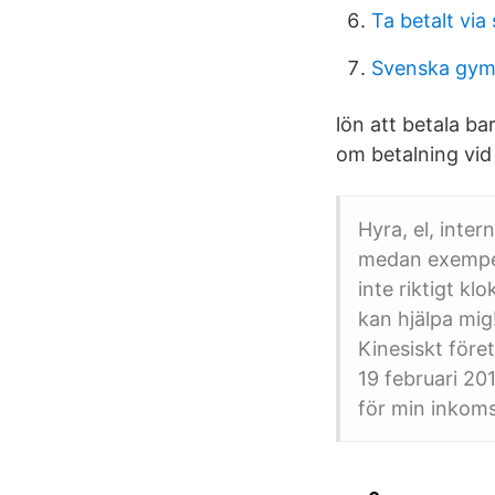
Ta betalt via
Svenska gym
lön att betala b
om betalning vid
Hyra, el, inter
medan exempelv
inte riktigt k
kan hjälpa mig!
Kinesiskt före
19 februari 201
för min inkomst