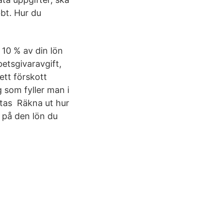
bt. Hur du
10 % av din lön
etsgivaravgift,
ett förskott
 som fyller man i
tas Räkna ut hur
t på den lön du