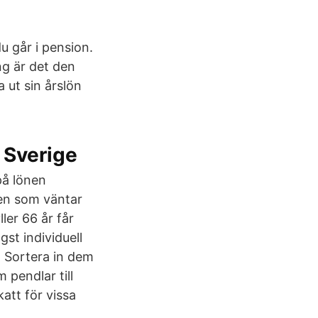
u går i pension.
ng är det den
 ut sin årslön
 Sverige
på lönen
en som väntar
ler 66 år får
st individuell
. Sortera in dem
 pendlar till
att för vissa