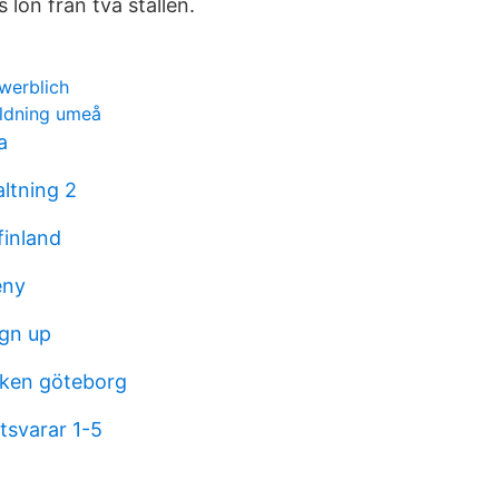
s lön från två ställen.
werblich
ildning umeå
a
altning 2
finland
eny
ign up
oken göteborg
tsvarar 1-5
t