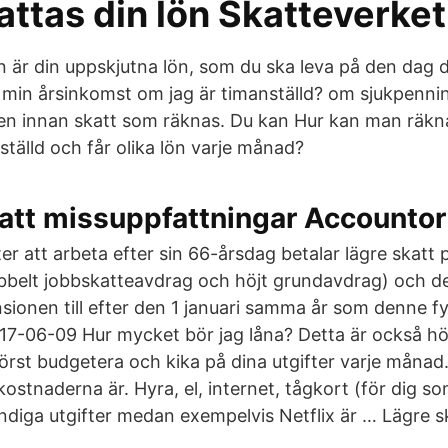
ttas din lön Skatteverket
 är din uppskjutna lön, som du ska leva på den dag d
 min årsinkomst om jag är timanställd? om sjukpenni
en innan skatt som räknas. Du kan Hur kan man räkna
tälld och får olika lön varje månad?
att missuppfattningar Accountor
r att arbeta efter sin 66-årsdag betalar lägre skatt 
bbelt jobbskatteavdrag och höjt grundavdrag) och d
sionen till efter den 1 januari samma år som denne fyl
017-06-09 Hur mycket bör jag låna? Detta är också hög
örst budgetera och kika på dina utgifter varje månad
kostnaderna är. Hyra, el, internet, tågkort (för dig som
ndiga utgifter medan exempelvis Netflix är … Lägre sk