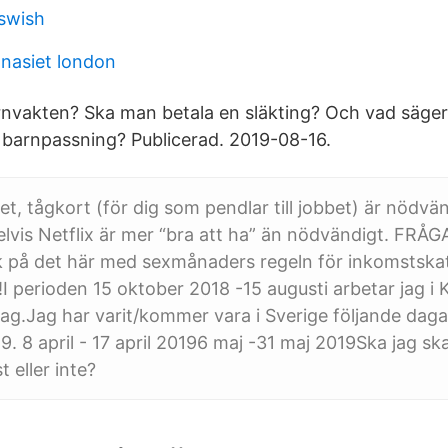
 swish
nasiet london
arnvakten? Ska man betala en släkting? Och vad säger
 barnpassning? Publicerad. 2019-08-16.
net, tågkort (för dig som pendlar till jobbet) är nödvä
is Netflix är mer “bra att ha” än nödvändigt. FRÅGA 
lok på det här med sexmånaders regeln för inkomstska
I perioden 15 oktober 2018 -15 augusti arbetar jag i K
tag.Jag har varit/kommer vara i Sverige följande dagar
9. 8 april - 17 april 20196 maj -31 maj 2019Ska jag ska
 eller inte?