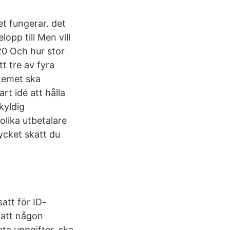
t fungerar. det
lopp till Men vill
20 Och hur stor
t tre av fyra
stemet ska
t idé att hålla
kyldig
olika utbetalare
mycket skatt du
att för ID-
r att någon
ata uppgifter, ska