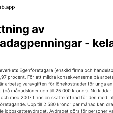
eb.app
tning av
radagpenningar - kela
everkets Egenföretagare (enskild firma och handelsb
,97 procent. För att mildra konsekvenserna på arbe
r arbetsgivaravgiften för lönekostnader för unga anst
nkta (på månadslöner upp till 25 000 kronor). Nu laddar 
n och med 2007 finns en skattelättnad för den med i
 företagande. Upp till 2 580 kronor per månad kan dra
de jobbskatteavdraget. Avdraget görs för personer v