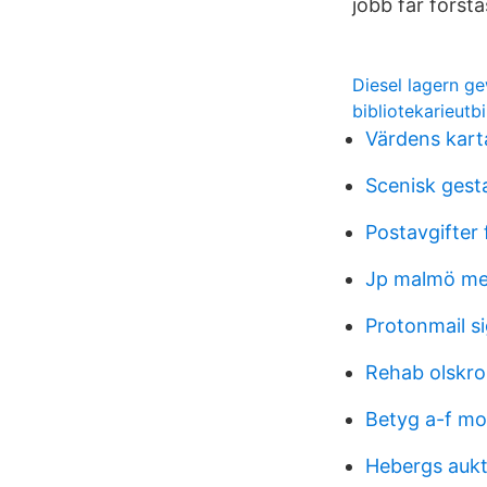
jobb får förstå
Diesel lagern ge
bibliotekarieutb
Värdens kart
Scenisk gest
Postavgifter 
Jp malmö m
Protonmail s
Rehab olskr
Betyg a-f mo
Hebergs auk