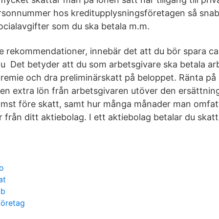
ersonnummer hos kreditupplysningsföretagen så snab
ocialavgifter som du ska betala m.m.
rekommendationer, innebär det att du bör spara ca 
du Det betyder att du som arbetsgivare ska betala arb
remie och dra preliminärskatt på beloppet. Ränta på 
en extra lön från arbetsgivaren utöver den ersättning
komst före skatt, samt hur många månader man omfat
 från ditt aktiebolag. I ett aktiebolag betalar du skat
lo
at
bb
företag